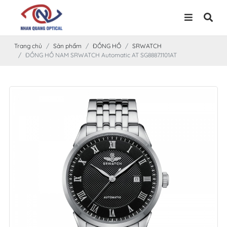
Trang chủ
Sản phẩm
ĐỒNG HỒ
SRWATCH
ĐỒNG HỒ NAM SRWATCH Automatic AT SG8887.1101AT