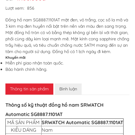
Lượt xem:
856
Đồng hồ nam SG8887.1101AT mặt đen, vỏ trắng, cọc số la mã và
3 kim mạ đen huyền nổi bật trên nền vân màu đen sang trọng.
Mặt đồng hồ tròn có vỏ bằng thép không gỉ bền bỉ với thời gian,
phối cùng dây kim loại mạnh mẽ. Mặt kính cong sapphire chống
trầy hiệu quả, và tiêu chuẩn chống nước 5ATM mang đến sự an
tâm cho người sử dụng. Đồng hồ có 1 lịch ngày đi kèm.
Khuyến mãi
Miễn phí giao nhận toàn quốc.
Bảo hành chính hãng.
Thông tin sản phẩm
Bình luận
Thông số kỹ thuật đồng hồ nam SRWATCH
Automatic SG8887.1101AT
MÃ SẢN PHẨM
SRWATCH Automatic SG8887.1101AT
KIỂU DÁNG
Nam