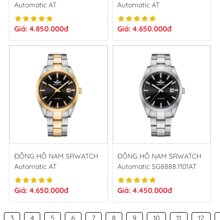
Automatic AT
Automatic AT
SG8888.1401AT
SG8888.1202AT
Giá: 4.850.000đ
Giá: 4.650.000đ
ĐỒNG HỒ NAM SRWATCH
ĐỒNG HỒ NAM SRWATCH
Automatic AT
Automatic SG8888.1101AT
SG8888.1201AT
Giá: 4.650.000đ
Giá: 4.450.000đ
3
4
5
6
7
8
9
10
11
12