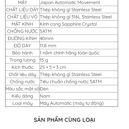
MÁY
Japan Automatic Movement
CHẤT LIỆU DÂY
Thép không gỉ Stainless Steel
CHẤT LIỆU VỎ
Thép không gỉ 316L Stainless Steel
MẶT KÍNH
Kính cong Sapphire Crystal
CHỐNG NƯỚC
5ATM
ĐƯỜNG KÍNH
40mm
ĐỘ DÀY
11.8 mm
Bảo hành
1 năm chính hãng toàn quốc
Trọng lượng
15 g
Kích thước
25 × 5 × 3 cm
Chất liệu dây
Thép không gỉ Stainless Steel
Chống nước
Tiêu chuẩn chống nước 5ATM
Màu sắc mặt số
Đen
Kiểu dáng
Nam
Loại máy
Máy Automatic (máy tự động)
SẢN PHẨM CÙNG LOẠI