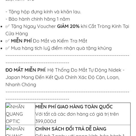
- Tặng hộp đựng kính và khăn lau.
- Bảo hành chính hãng 1 năm
✅ Tặng Ngay Voucher
GIẢM 20%
khi Cắt Tròng Kính Tại
Cửa Hàng
✅
MIỄN PHÍ
Đo Mắt và Kiểm Tra Mắt
✅ Mua hàng tích luỹ điểm nhận quà tặng khủng
--------------------------------------------------------------------
-----------------------------------
ĐO MẮT MIỄN PHÍ
. Hệ Thống Đo Mắt Tự Động Nidek -
Japan Mang Đến Kết Quả Chính Xác Độ Cận, Loạn,
Nhanh Chóng
--------------------------------------------------------------------
-----------------------------------
MIỄN PHÍ GIAO HÀNG TOÀN QUỐC
Với tất cả các đơn hàng có giá trị trên
399,000đ
CHÍNH SÁCH ĐỔI TRẢ DỄ DÀNG
Đổi trả 7 ngày với gọng kính, bảo hành 1