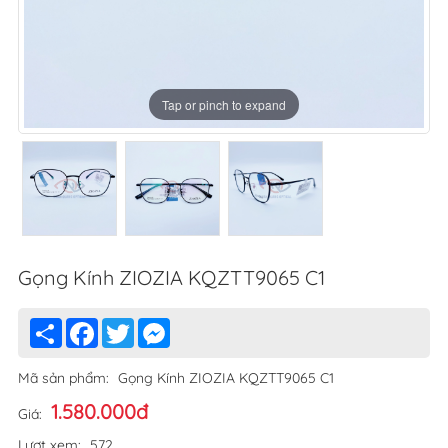
Tap or pinch to expand
Tap or pinch to expand
Tap or pinch to expand
Gọng Kính ZIOZIA KQZTT9065 C1
Share
Facebook
Twitter
Messenger
Mã sản phẩm:
Gọng Kính ZIOZIA KQZTT9065 C1
1.580.000đ
Giá:
Lượt xem:
572