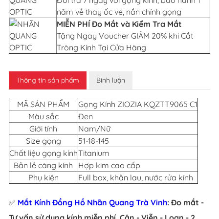
năm về thay ốc ve, nắn chỉnh gọng
MIỄN PHÍ Đo Mắt và Kiểm Tra Mắt
Tặng Ngay Voucher GIẢM 20% khi Cắt
Tròng Kính Tại Cửa Hàng
Thông tin sản phẩm
Bình luận
MÃ SẢN PHẨM
Gọng Kính ZIOZIA KQZTT9065 C1
Màu sắc
Đen
Giới tính
Nam/Nữ
Size gọng
51-18-145
Chất liệu gọng kính
Titanium
Bản lề càng kính
Hợp kim cao cấp
Phụ kiện
Full box, khăn lau, nước rửa kính
✅
Mắt Kính Đồng Hồ Nhãn Quang Trà Vinh
: Đo mắt -
Tư vấn sử dụng kính miễn phí. Cận - Viễn - Loạn - 2