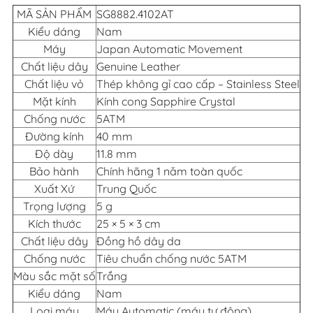
MÃ SẢN PHẨM
SG8882.4102AT
Kiểu dáng
Nam
Máy
Japan Automatic Movement
Chất liệu dây
Genuine Leather
Chất liệu vỏ
Thép không gỉ cao cấp – Stainless Steel
Mặt kính
Kính cong Sapphire Crystal
Chống nước
5ATM
Đường kính
40 mm
Độ dày
11.8 mm
Bảo hành
Chính hãng 1 năm toàn quốc
Xuất Xứ
Trung Quốc
Trọng lượng
5 g
Kích thước
25 × 5 × 3 cm
Chất liệu dây
Đồng hồ dây da
Chống nước
Tiêu chuẩn chống nước 5ATM
Màu sắc mặt số
Trắng
Kiểu dáng
Nam
Loại máy
Máy Automatic (máy tự động)