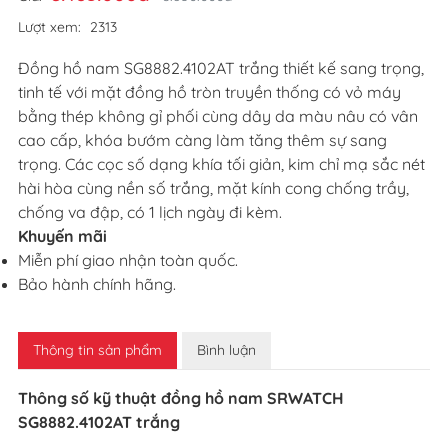
Lượt xem:
2313
Đồng hồ nam SG8882.4102AT trắng thiết kế sang trọng,
tinh tế với mặt đồng hồ tròn truyền thống có vỏ máy
bằng thép không gỉ phối cùng dây da màu nâu có vân
cao cấp, khóa bướm càng làm tăng thêm sự sang
trọng. Các cọc số dạng khía tối giản, kim chỉ mạ sắc nét
hài hòa cùng nền số trắng, mặt kính cong chống trầy,
chống va đập, có 1 lịch ngày đi kèm.
Khuyến mãi
Miễn phí giao nhận toàn quốc.
Bảo hành chính hãng.
Thông tin sản phẩm
Bình luận
Thông số kỹ thuật đồng hồ nam SRWATCH
SG8882.4102AT trắng