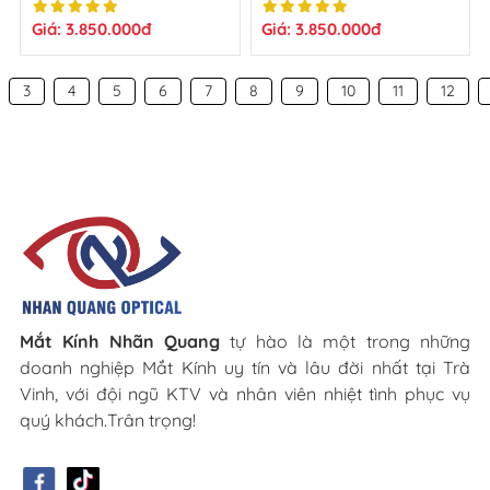
Giá: 3.850.000đ
Giá: 3.850.000đ
3
4
5
6
7
8
9
10
11
12
Mắt Kính Nhãn Quang
tự hào là một trong những
doanh nghiệp Mắt Kính uy tín và lâu đời nhất tại Trà
Vinh, với đội ngũ KTV và nhân viên nhiệt tình phục vụ
quý khách.Trân trọng!